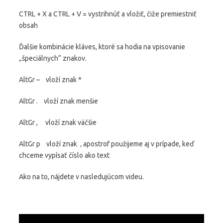
CTRL + X a CTRL + V = vystrihnúť a vložiť, čiže premiestniť
obsah
Ďalšie kombinácie kláves, ktoré sa hodia na vpisovanie
„špeciálnych“ znakov.
AltGr – vloží znak *
AltGr . vloží znak menšie
AltGr , vloží znak väčšie
AltGr p vloží znak ‚ apostrof použijeme aj v prípade, keď
chceme vypísať číslo ako text
Ako na to, nájdete v nasledujúcom videu.