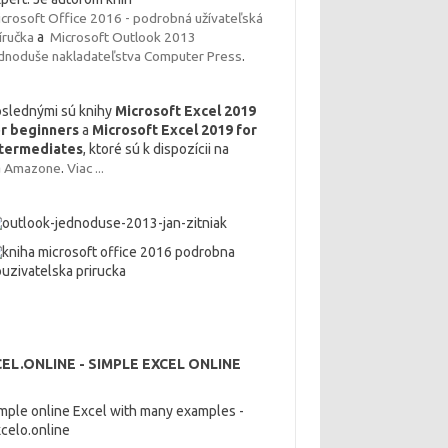
crosoft Office 2016 - podrobná užívateľská
íručka
a
Microsoft Outlook 2013
dnoduše nakladateľstva
Computer Press
.
slednými sú knihy
Microsoft Excel 2019
or beginners
a
Microsoft Excel 2019 for
ntermediates
, ktoré sú k dispozícii na
a
Amazone
.
Viac ...
EL.ONLINE - SIMPLE EXCEL ONLINE
mple online Excel with many examples -
celo.online