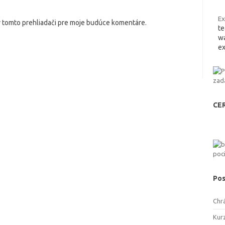
Ex
v tomto prehliadači pre moje budúce komentáre.
te
wa
ex
CE
Pos
Chr
Kurz