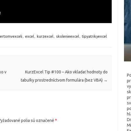
ertomvexceli
,
excel
,
kurzexcel
,
skolenieexcel
,
tipyatrikyexcel
ko v
KurzExcel Tip #100 – Ako vkladať hodnoty do
Po
tabuľky prostredníctvom formulára (bez VBA)
→
pr
vy
sk
pr
sv
po
h
Dr
yžadované polia sú označené
*
Mi
Ex