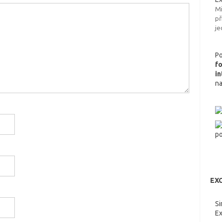
Mi
př
je
Po
f
i
n
EXC
Si
Ex