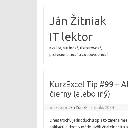
Preskočiť
na
obsah
Ján Žitniak
IT lektor
Kvalita, slušnosť, ústretovosť,
profesionálnosť a zodpovednosť
KurzExcel Tip #99 – Ak
čierny (alebo iný)
od autora:
Ján Žitniak
|
5 apríla, 2024
Dnes trochu jednoduchší tip a to zmena far
aplikácií je dnes v móde, kvôli čitateľnosti a