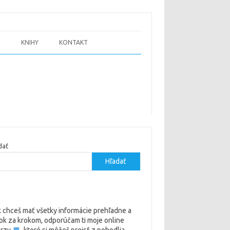
E
KNIHY
KONTAKT
dať
Hľadať
 chceš mať všetky informácie prehľadne a
ok za krokom, odporúčam ti moje online