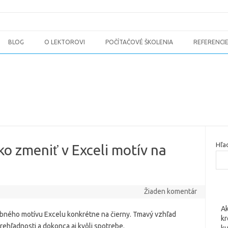
BLOG
O LEKTOROVI
POČÍTAČOVÉ ŠKOLENIA
REFERENCI
Hľa
o zmeniť v Exceli motív na
Žiaden komentár
Ak
ebného motívu Excelu konkrétne na čierny. Tmavý vzhľad
kr
 prehľadnosti a dokonca aj kvôli spotrebe.