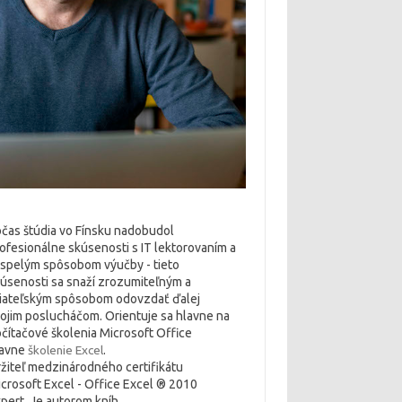
čas štúdia vo Fínsku nadobudol
ofesionálne skúsenosti s IT lektorovaním a
spelým spôsobom výučby - tieto
úsenosti sa snaží zrozumiteľným a
iateľským spôsobom odovzdať ďalej
ojim poslucháčom. Orientuje sa hlavne na
čítačové školenia Microsoft Office
lavne
školenie Excel
.
žiteľ medzinárodného certifikátu
crosoft Excel - Office Excel ® 2010
pert. Je autorom kníh