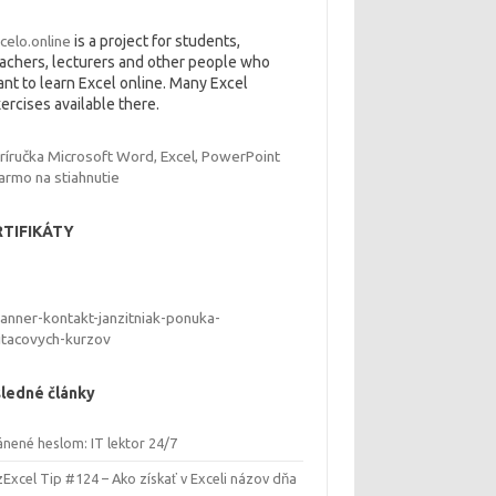
celo.online
is a project for students,
achers, lecturers and other people who
nt to learn Excel online. Many Excel
ercises available there.
RTIFIKÁTY
ledné články
ánené heslom: IT lektor 24/7
Excel Tip #124 – Ako získať v Exceli názov dňa