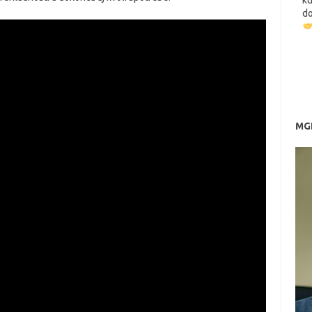
k
d
MGR